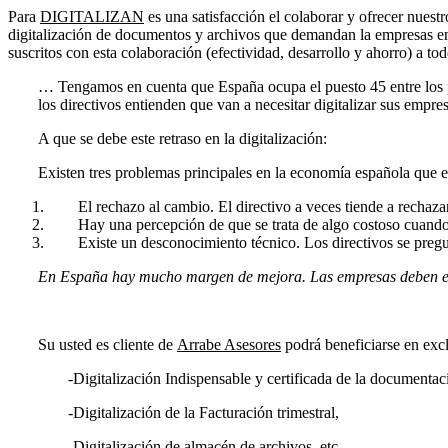
Para
DIGITALIZAN
es una satisfacción el colaborar y ofrecer nuest
digitalización de documentos y archivos que demandan la empresas en 
suscritos con esta colaboración (efectividad, desarrollo y ahorro) a to
… Tengamos en cuenta que España ocupa el puesto 45 entre los pa
los directivos entienden que van a necesitar digitalizar sus empre
A que se debe este retraso en la digitalización:
Existen tres problemas principales en la economía española que es
El rechazo al cambio. El directivo a veces tiende a rechaza
Hay una percepción de que se trata de algo costoso cuando
Existe un desconocimiento técnico. Los directivos se pr
En España hay mucho margen de mejora. Las empresas deben ente
Su usted es cliente de
Arrabe Asesores
podrá beneficiarse en excl
-Digitalización Indispensable y certificada de la documenta
-Digitalización de la Facturación trimestral,
-Digitalización de almacén de archivos, etc…