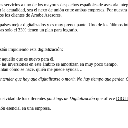
ros servicios a uno de los mayores despachos españoles de asesoría int
la actualidad, sea el nexo de unión entre ambas empresas. Por nuestra
dos los clientes de Arrabe Asesores.
íses mejor digitalizados y es muy preocupante. Uno de los últimos info
sas solo el 33% tienen un plan para lograrlo.
tán impidiendo esta digitalización:
r aquello que es nuevo para él.
 las inversiones en este ámbito se amortizan en muy poco tiempo.
eguntan cómo se hace, quién me puede ayudar…
nder que hay que digitalizarse o morir. No hay tiempo que perder. O
usividad de los diferentes
packings de Digitalización
que ofrece
DIGI
ción esencial en una empresa,