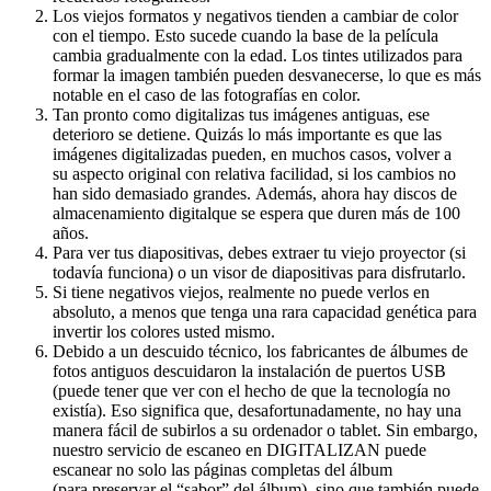
Los viejos formatos y negativos tienden a cambiar de color
con el tiempo. Esto sucede cuando la base de la película
cambia gradualmente con la edad. Los tintes utilizados para
formar la imagen también pueden desvanecerse, lo que es más
notable en el caso de las fotografías en color.
Tan pronto como digitalizas tus imágenes antiguas, ese
deterioro se detiene. Quizás lo más importante es que las
imágenes digitalizadas pueden, en muchos casos, volver a
su aspecto original con relativa facilidad, si los cambios no
han sido demasiado grandes. Además, ahora hay discos de
almacenamiento digitalque se espera que duren más de 100
años.
Para ver tus diapositivas, debes extraer tu viejo proyector (si
todavía funciona) o un visor de diapositivas para disfrutarlo.
Si tiene negativos viejos, realmente no puede verlos en
absoluto, a menos que tenga una rara capacidad genética para
invertir los colores usted mismo.
Debido a un descuido técnico, los fabricantes de álbumes de
fotos antiguos descuidaron la instalación de puertos USB
(puede tener que ver con el hecho de que la tecnología no
existía). Eso significa que, desafortunadamente, no hay una
manera fácil de subirlos a su ordenador o tablet. Sin embargo,
nuestro servicio de escaneo en DIGITALIZAN puede
escanear no solo las páginas completas del álbum
(para preservar el “sabor” del álbum), sino que también puede